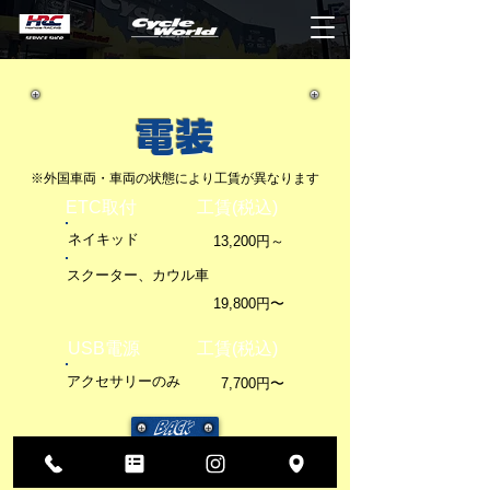
電装
※外国車両・車両の状態により工賃が異なります
ETC取付
工賃(税込)
​ネイキッド
13,200円～
​スクーター、カウル車
19,800円〜
USB電源
工賃(税込)
アクセサリーのみ
7,700円〜
BACK