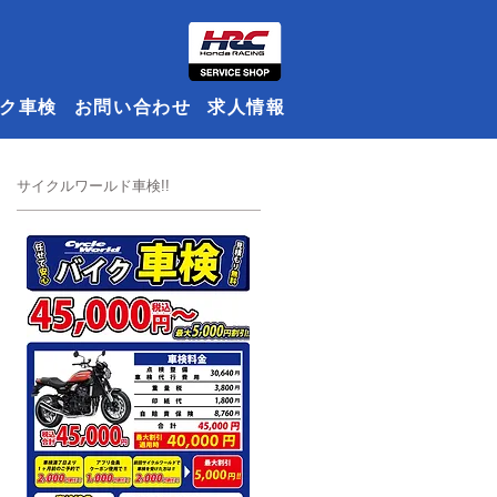
ク車検
お問い合わせ
求人情報
​サイクルワールド車検!!
セ
内
い
ち