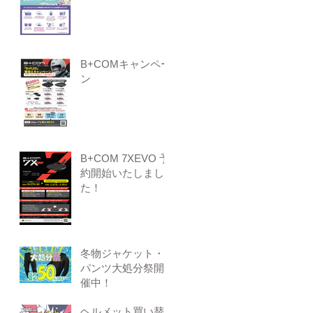
B+COMキャンペー
ン
B+COM 7XEVO 予
約開始いたしまし
た！
冬物ジャケット・
パンツ大処分祭開
催中！
ヘルメット買い替