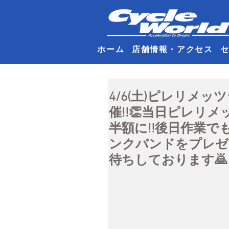
ホーム
店舗情報・アクセス
4/6(土)ピレリメ
催!!👏当日ピレリ
半額に!!後日作業で
ンクバンドをプレゼ
待ちしております🙇