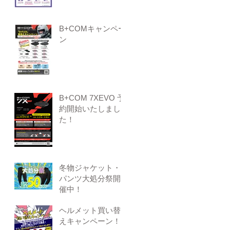
B+COMキャンペー
ン
B+COM 7XEVO 予
約開始いたしまし
た！
冬物ジャケット・
パンツ大処分祭開
催中！
ヘルメット買い替
えキャンペーン！